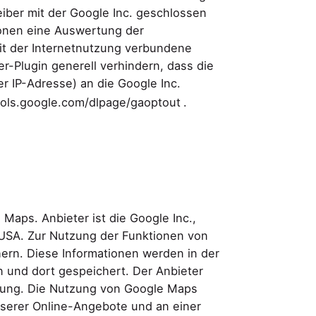
iber mit der Google Inc. geschlossen
tionen eine Auswertung der
it der Internetnutzung verbundene
r-Plugin generell verhindern, dass die
r IP-Adresse) an die Google Inc.
ools.google.com/dlpage/gaoptout
.
Maps. Anbieter ist die Google Inc.,
Beate Nelken
USA. Zur Nutzung der Funktionen von
hern. Diese Informationen werden in der
Photography
 und dort gespeichert. Der Anbieter
agung. Die Nutzung von Google Maps
nserer Online-Angebote und an einer
WORKS
ABOUT
CONTACT